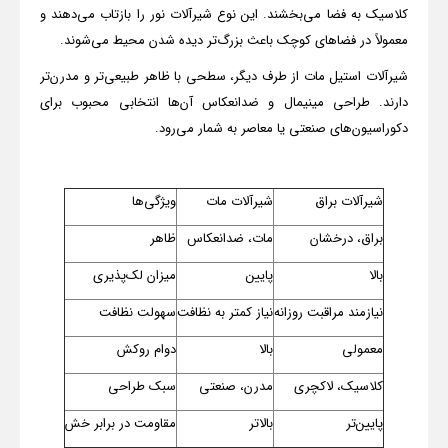
کلاسیک به فضا می‌بخشند. این نوع شیرآلات نور را بازتاب می‌دهند و
معمولاً در فضاهای کوچک باعث بزرگ‌تر دیده شدن محیط می‌شوند
.
شیرآلات استیل مات از طرف دیگر، سطحی با ظاهر طبیعی‌تر و مدرن‌تر
دارند. طراحی مینیمال و ضدانعکاس آن‌ها انتخابی محبوب برای
دکوراسیون‌های صنعتی یا معاصر به شمار می‌رود
.
شیرآلات براق
شیرآلات مات
ویژگی‌ها
براق، درخشان
مات، ضدانعکاس
ظاهر
بالا
پایین
میزان لک‌پذیری
نیازمند مراقبت روزانه
نیاز کمتر به نظافت
سهولت نظافت
معمولی
بالا
دوام روکش
کلاسیک، لاکچری
مدرن، صنعتی
سبک طراحی
پایین‌تر
بالاتر
مقاومت در برابر خش