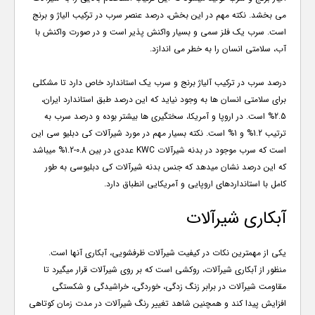
می بخشد. نکته مهم در این بخش، درصد عنصر سرب در ترکیب الیاژ و برنج
است. سرب یک فلز سمی و بسیار واکنش پذیر است و در صورت واکنش با
آب، سلامتی انسان را به خطر می اندازد.
درصد سرب در ترکیب آلیاژ برنج و سرب یک استاندارد خاص دارد تا مشکلی
برای سلامتی انسان ها به وجود نیاید که این درصد طبق استاندارد ایران،
2.5% است. در اروپا و آمریکا، سختگیری ها بیشتر بوده و درصد سرب به
ترتیب 1.2% و 1% است. نکته بسیار مهم در مورد شیرآلات کی دبلیو سی این
است که سرب موجود در بدنه شیرآلات
KWC
عددی در بین 0.8-1.2% میباشد
که این درصد نشان میدهد که جنس بدنه شیرآلات کی دبلیوسی به طور
کامل با استانداردهای اروپایی و آمریکایی انطباق دارد.
آبکاری شیرآلات
یکی از مهمترین نکات در کیفیت شیرآلات ظرفشویی، آبکاری آنها است.
منظور از آبکاری شیرآلات، روکشی است که بر روی شیرآلات قرار میگیرد تا
مقاومت شیرآلات در برابر زنگ زدگی، خوردگی، خراشیدگی و شکستگی
افزایش پیدا کند و همچنین شاهد تغییر رنگ شیرآلات در مدت زمان کوتاهی