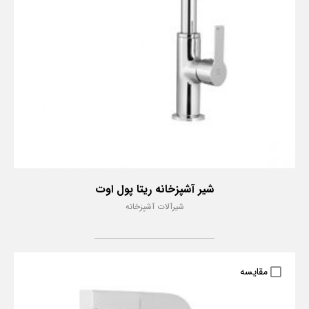
شیر آشپزخانه ریتا پول اوت
شیرآلات آشپزخانه
مقایسه