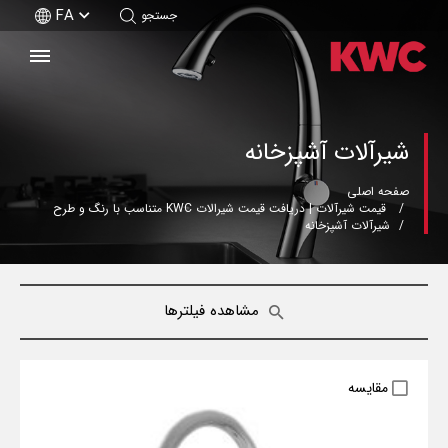
FA
جستجو
شیرآلات آشپزخانه
صفحه اصلی
قیمت شیرآلات | دریافت قیمت شیرالات KWC متناسب با رنگ و طرح
شیرآلات آشپزخانه
مشاهده فیلترها
مقایسه