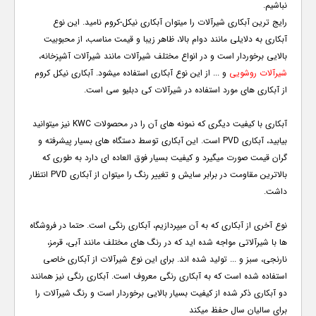
نباشیم.
رایج ترین آبکاری شیرآلات را میتوان آبکاری نیکل-کروم نامید. این نوع
آبکاری به دلایلی مانند دوام بالا، ظاهر زیبا و قیمت مناسب، از محبوبیت
بالایی برخوردار است و در انواع مختلف شیرآلات مانند شیرآلات آشپزخانه،
شیرآلات روشویی
و ... از این نوع آبکاری استفاده میشود. آبکاری نیکل کروم
از آبکاری های مورد استفاده در شیرآلات کی دبلیو سی است.
آبکاری با کیفیت دیگری که نمونه های آن را در محصولات
KWC
نیز میتوانید
بیابید، آبکاری
PVD
است. این آبکاری توسط دستگاه های بسیار پیشرفته و
گران قیمت صورت میگیرد و کیفیت بسیار فوق العاده ای دارد به طوری که
بالاترین مقاومت در برابر سایش و تغییر رنگ را میتوان از آبکاری
PVD
انتظار
داشت.
نوع آخری از آبکاری که به آن میپردازیم، آبکاری رنگی است. حتما در فروشگاه
ها با شیرآلاتی مواجه شده اید که در رنگ های مختلف مانند آبی، قرمز،
نارنجی، سبز و ... تولید شده اند. برای این نوع شیرآلات از آبکاری خاصی
استفاده شده است که به آبکاری رنگی معروف است. آبکاری رنگی نیز همانند
دو آبکاری ذکر شده از کیفیت بسیار بالایی برخوردار است و رنگ شیرآلات را
برای سالیان سال حفظ میکند