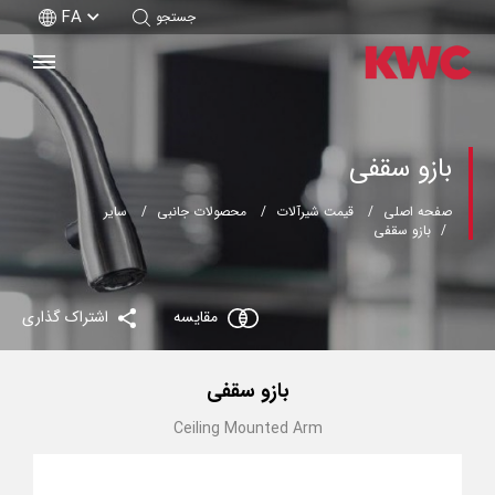
FA
جستجو
بازو سقفی
صفحه اصلی
قیمت شیرآلات
محصولات جانبی
سایر
بازو سقفی
مقایسه
اشتراک گذاری
بازو سقفی
Ceiling Mounted Arm