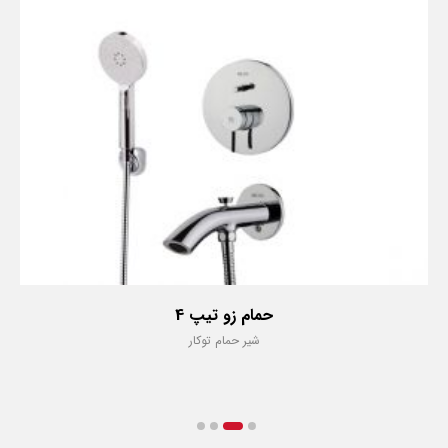
حمام زو تیپ 4
شیر حمام توکار