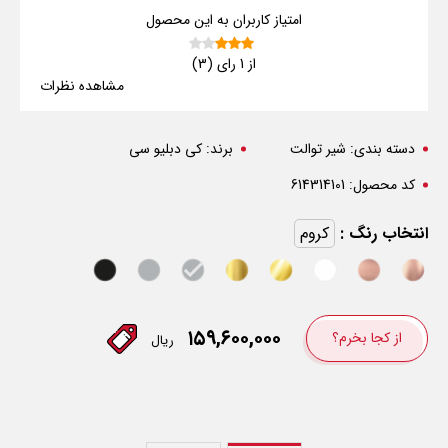
امتیاز کاربران به این محصول
از 1 رای (3)
مشاهده نظرات
دسته بندی:
شیر توالت
برند:
کی دبلیو سی
کد محصول:
614314101
انتخاب رنگ :
کروم
۱۵۹,۶۰۰,۰۰۰
از کجا بخرم؟
ریال