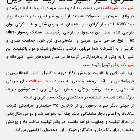
شیرآلات آشپزخانه
نقشی منحصر به فرد و بسیار مهم در آشپزخانه ایفا می‌کنند و
در واقع از مهمترین محصولات هستند. از این رو شیر آشپزخانه ریتا تاپ لاین از
برند KWC با در نظر گرفتن نیاز مشتریان به بهترین شکل و با عملکردی روان
طراحی شده است. این محصول با طراحی ارگونومیک، شیلنگ پیسوار Ultra-
Flex، نوع طراحی عالی اهرمی و منحنی‌های نرم خود، جذابیت بصری و
کارایی را به آشپزخانه شما می‌آورد. ترکیب رنگ‌های شیک و مواد باکیفیت، این
شیر را به یکی از پرطرفدارترین گزینه‌ها در میان نمونه‌های شیر آشپزخانه و
شیرآلات رنگی
تبدیل کرده است.
ریتا تاپ لاین با قابلیت چرخش ۳۶۰ درجه و کنترل آسان، انعطاف‌پذیری
فوق‌العاده‌ای را ارائه می‌دهد و حتی به صورت
ست شیرآلات
برای خریدی
اقتصادی‌تر، عرضه می‌شود. ویژگی چرخش عالی آن برای شست‌وشوی ظروف
بزرگ مانند قابلمه یا استفاده در سینک‌های بزرگ بسیار کاربردی است.
از جهتی دیگر هم با برخورداری از کارتریج 35 میلیمتری سرامیکی شرکت
SEDAL به آسانی دچار مشکلاتی مانند چکه آب نخواهد شد و دوامی مثال‌زدنی
از لحاظ کیفیت و جذابیت خواهد داشت. در واقع کیفیت ساخت بالا و پوشش
مقاوم در برابر زنگ‌زدگی، ماندگاری طولانی این محصول را تضمین می‌کند.