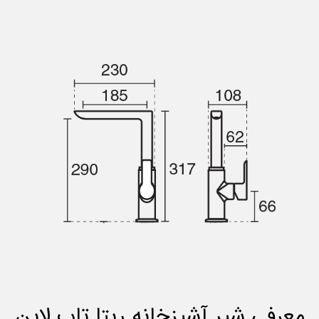
معرفی شیر آشپزخانه ریتا تاپ لاین