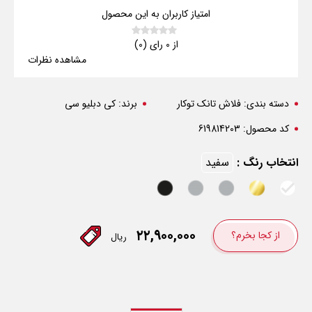
امتیاز کاربران به این محصول
از 0 رای (0)
مشاهده نظرات
دسته بندی:
فلاش تانک توکار
برند:
کی دبلیو سی
کد محصول:
619814203
انتخاب رنگ :
سفید
۲۲,۹۰۰,۰۰۰
از کجا بخرم؟
ریال