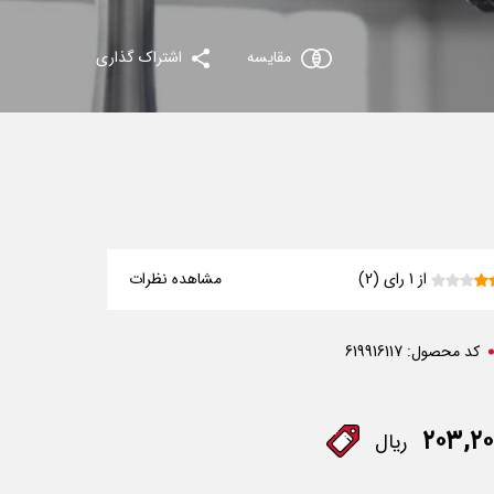
مقایسه
اشتراک گذاری
از 1 رای (2)
مشاهده نظرات
کد محصول:
619916117
۲۰۳,۲۰
ریال