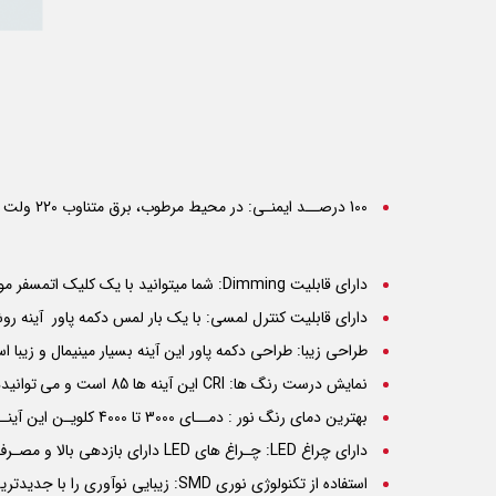
100 درصــد ایمنـی: در محیط مرطوب، برق متناوب 220 ولت خطرات جانی در پی دارد. این آینه با رعایت کلیه اصول ایمن و حفاظتی با برق مستقیم 24 ولت کار می کند
دارای قابلیت Dimming: شما میتوانید با یک کلیک اتمسفر مورد علاقه خود را در خانه تجربه کنید. تنها با یک لمس ساده میتوانید یک محیط کم نور رویایی یا یک محیط روشن و نورانی داشته باشید.
دارای قابلیت کنترل لمسی: با یک بار لمس دکمه پاور آینه رو
طراحی زیبا: طراحی دکمه پاور این آینه بسیار مینیمال و زیبا ا
نمایش درست رنگ ها:
CRI
این آینه ها 85 است و می توانیددقیق ترین رنگ ها را در حین آرایش داشته باشید.
بهترین دمای رنگ نور : دمــای 3000 تا 4000 کلویـن این آینـــه ها مناسـب ترین و سالم ترین رنگ نور است.
دارای چراغ LED: چـراغ های
LED
دارای بازدهی بالا و مصـرف
استفاده از تکنولوژی نوری SMD: زیبایی نوآوری را با جدیدترین