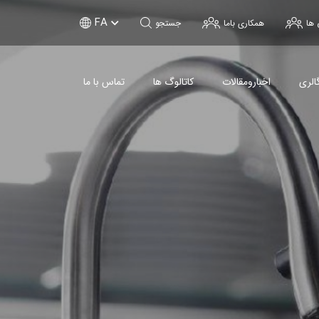
FA
 ها
همکاری باما
جستجو
الری
اخبارومقالات
کاتالوگ ها
تماس با ما