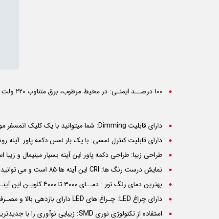
100 درصــد ایمنـی: در محیط مرطوب، برق متناوب 220 ولت خطرات جانی در پی دارد. این آینه با رعایت کلیه اصول ایمن و حفاظتی با برق مستقیم 24 ولت کار می کند
دارای قابلیت Dimming: شما میتوانید با یک کلیک اتمسفر مورد علاقه خود را در خانه تجربه کنید. تنها با یک لمس ساده میتوانید یک محیط کم نور رویایی یا یک محیط روشن و نورانی داشته باشید.
دارای قابلیت کنترل لمسی: با یک بار لمس دکمه پاور آینه رو
طراحی زیبا: طراحی دکمه پاور این آینه بسیار مینیمال و زیبا ا
نمایش درست رنگ ها:
CRI
این آینه ها 85 است و می توانیددقیق ترین رنگ ها را در حین آرایش داشته باشید.
بهترین دمای رنگ نور : دمــای 3000 تا 4000 کلویـن این آینـــه ها مناسـب ترین و سالم ترین رنگ نور است.
دارای چراغ LED: چـراغ های
LED
دارای بازدهی بالا و مصـرف
استفاده از تکنولوژی نوری SMD: زیبایی نوآوری را با جدیدترین