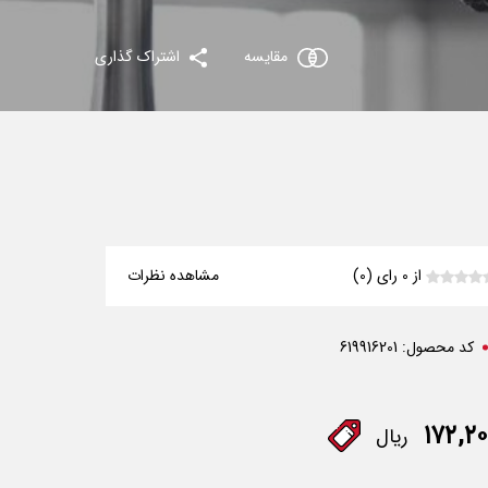
مقایسه
اشتراک گذاری
از 0 رای (0)
مشاهده نظرات
کد محصول:
619916201
۱۷۲,۲۰
ریال