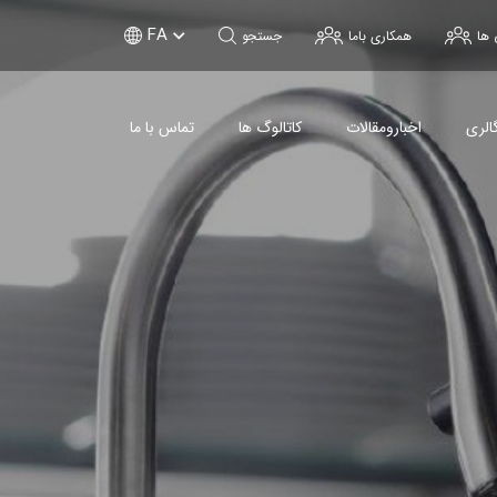
FA
 ها
همکاری باما
جستجو
الری
اخبارومقالات
کاتالوگ ها
تماس با ما