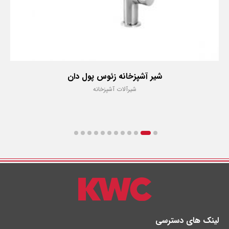
شیر آشپزخانه زئوس پول دان
شیرآلات آشپزخانه
لینک های دسترسی