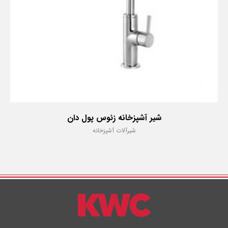
شیر آشپزخانه زئوس پول دان
شیرآلات آشپزخانه