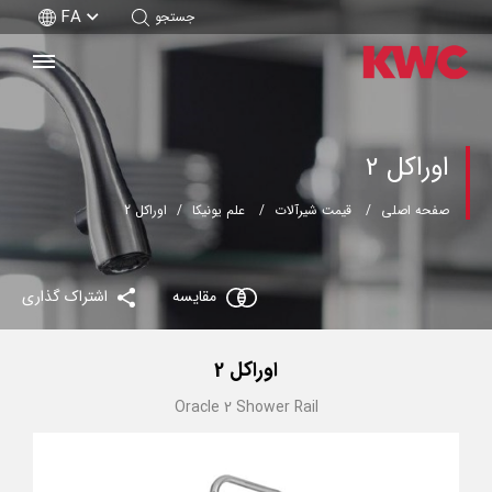
FA
جستجو
اوراکل 2
صفحه اصلی
قیمت شیرآلات
علم یونیکا
اوراکل 2
مقایسه
اشتراک گذاری
اوراکل 2
Oracle 2 Shower Rail