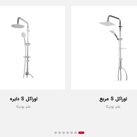
اوراکل S مربع
اوراکل S دایره
علم یونیکا
علم یونیکا