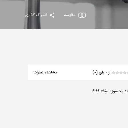
مقایسه
اشتراک گذاری
از 0 رای (0)
مشاهده نظرات
د محصول:
619913150