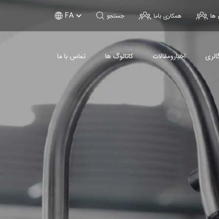
FA
 ها
همکاری باما
جستجو
الری
اخبارومقالات
کاتالوگ ها
تماس با ما