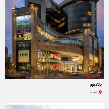
پالادیوم
تهران