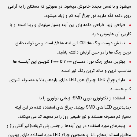
میشود و با لمس مجدد خاموش میشود. در صورتی که دستتان را به آرامی
روی دکمه نگه دارید نور چراغ آینه کم و زیاد میشود.
طراحی زیبا: طراحی دکمه پاور این آینه بسیار مینیمال و زیبا است و با
کارایی آن هارمونی دارد.
نمایش درست رنگ ها:
CRI
این آینه ها 85 است و می توانیددقیق
ترین رنگ ها را در حین آرایش داشته باشید.
بهترین دمای رنگ نور : دمــای 3000 تا 4000 کلویـن این آینـــه ها
مناسـب ترین و سالم ترین رنگ نور است.
دارای چراغ LED: چـراغ های
LED
دارای بازدهی بالا و مصـرف انـرژی
کـم هستنـد.
استفاده از تکنولوژی نوری SMD: زیبایی نوآوری را با
جدیدترین
LED
های
SMD
ببینید. چراغ های استفاده شده در این آینه
بسیار کم مصرف هستند و نور طبیعی روز را در محیط تداعی میکنند.
پلیمرهای مورد استفاده در این آینه‌ها از جنس پلی کربنات(غیر آتش زا) و
مطابق استانداردهای
UL
و همچنین چراغ
LED
مورد استفاده دارای بهترین