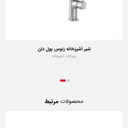
شیر آشپزخانه زئوس پول دان
شیرآلات آشپزخانه
محصولات
مرتبط