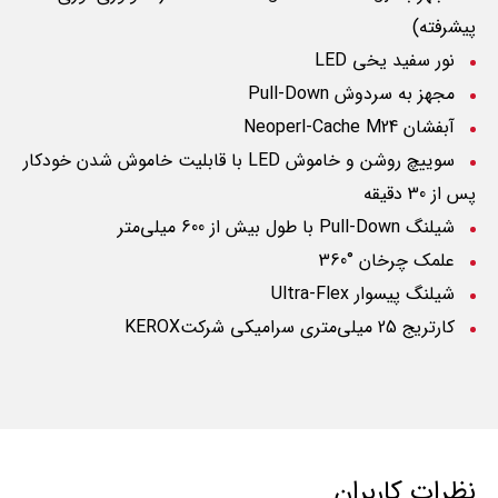
پیشرفته)
نور سفید یخی
LED
مجهز به سردوش
Pull-Down
آبفشان M24
Neoperl-Cache
سوییچ روشن و خاموش
LED
با قابلیت خاموش شدن خودکار
پس از 30 دقیقه
شیلنگ
Pull-Down
با طول بیش از 600 میلی‌متر
علمک چرخان °360
شیلنگ پیسوار
Ultra-Flex
کارتریج 25 میلی‌متری سرامیکی شرکت
KEROX
نظرات کاربران