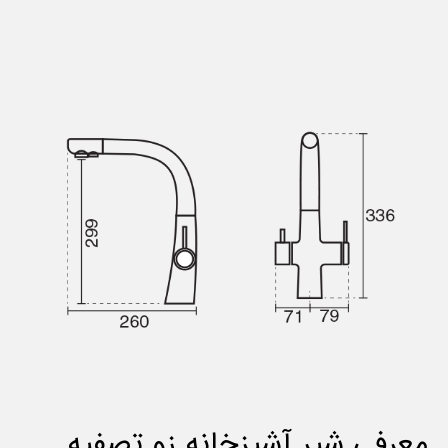
معرفی شیر آشپزخانه زو تصفیه