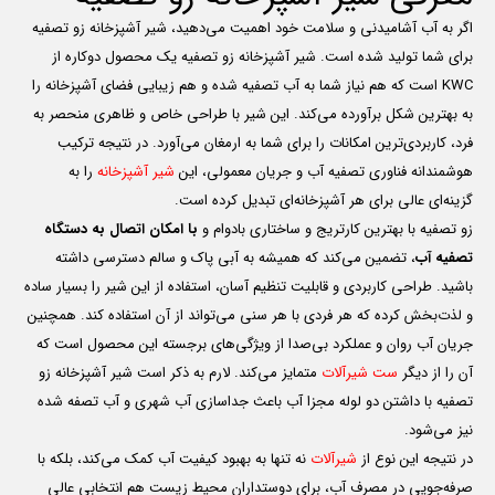
اگر به آب آشامیدنی و سلامت خود اهمیت می‌دهید، شیر آشپزخانه زو تصفیه
برای شما تولید شده است. شیر آشپزخانه زو تصفیه یک محصول دوکاره از
KWC است که هم نیاز شما به آب تصفیه شده و هم زیبایی فضای آشپزخانه را
به بهترین شکل برآورده می‌کند. این شیر با طراحی خاص و ظاهری منحصر به
فرد، کاربردی‌ترین امکانات را برای شما به ارمغان می‌آورد. در نتیجه ترکیب
هوشمندانه فناوری تصفیه آب و جریان معمولی، این
شیر آشپزخانه
را به
گزینه‌ای عالی برای هر آشپزخانه‌ای تبدیل کرده است.
زو تصفیه با بهترین کارتریج و ساختاری بادوام و
با امکان اتصال به دستگاه
تصفیه آب
، تضمین می‌کند که همیشه به آبی پاک و سالم دسترسی داشته
باشید. طراحی کاربردی و قابلیت تنظیم آسان، استفاده از این شیر را بسیار ساده
و لذت‌بخش کرده که هر فردی با هر سنی می‌تواند از آن استفاده کند. همچنین
جریان آب روان و عملکرد بی‌صدا از ویژگی‌های برجسته این محصول است که
آن را از دیگر
ست شیرآلات
متمایز می‌کند. لارم به ذکر است شیر آشپزخانه زو
تصفیه با داشتن دو لوله مجزا آب باعث جداسازی آب شهری و آب تصفه شده
نیز می‌شود.
در نتیجه این نوع از
شیرآلات
نه تنها به بهبود کیفیت آب کمک می‌کند، بلکه با
صرفه‌جویی در مصرف آب، برای دوستداران محیط زیست هم انتخابی عالی