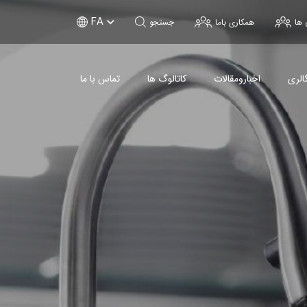
FA
 ها
همکاری باما
جستجو
الری
اخبارومقالات
کاتالوگ ها
تماس با ما