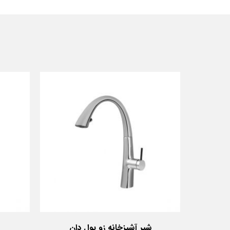
شیر آشپزخانه زو پول دان