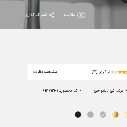
مقایسه
اشتراک گذاری
از 1 رای (3)
مشاهده نظرات
برند:
کی دبلیو سی
کد محصول:
613712101