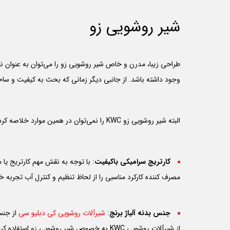
شیر روشویی زو
طراحی زیبا، مدرن و خاص شیر روشویی زو را می‌توان به عنوان 
وجود داشته باشد. از جانبی دیگر زمانی که بحث به کیفیت و ساختار می‌رسد، تولید توسط برند معتبر KWC ه
البته شیر روشویی زو KWC را نمی‌توان در همین موارد خلاصه کرد و جزئیات بیشتر، ارزش بالا و مرغوبیت این شیر را به اثبات می‌رسانند. برخی از این جزئیات به شرح زیر هستند:
کارتریج سرامیکی باکیفیت
: با توجه به نقش مهم کارتریج یا 
مصرف کننده کارکرد مناسبی را از لحاظ تنظیم و کنترل آب تجربه خ
جنس بدنه آلیاژ برنج
:
شیرآلات روشویی کی دبلیو سی
از جنس 
از شیرآلات روشویی KWC به خصوص شیر روشویی زو استفاده کرد. همچنین در آلیاژ برنج بدنه شیرآلات کی دبلیو سی، مقدار سرب به کار رفته کمتر از استاندارد ایران و مطابق با استاندارد کشورهای اروپایی است.