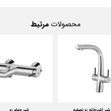
محصولات
مرتبط
شیر آشپزخانه زو تصفیه
شیر حمام زو